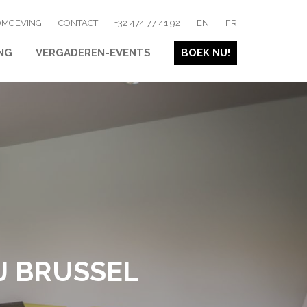
OMGEVING
CONTACT
+32 474 77 41 92
EN
FR
NG
VERGADEREN-EVENTS
BOEK NU!
J BRUSSEL