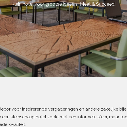
Klein hotel voor grootse ideeën. Meet & Succeed!
 decor voor inspirerende vergaderingen en andere zakelijke bij
 een kleinschalig hotel zoekt met een informele sfeer, maar to
ede kwaliteit.