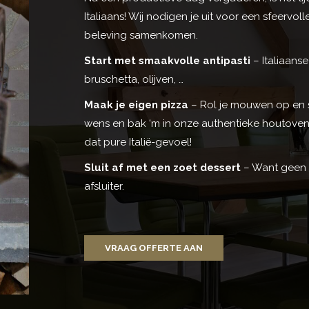
Italiaans! Wij nodigen je uit voor een sfeervol
beleving samenkomen.
Start met smaakvolle antipasti
– Italiaanse
bruschetta, olijven, …
Maak je eigen pizza
– Rol je mouwen op en s
wens en bak ‘m in onze authentieke houtove
dat pure Italië-gevoel!
Sluit af met een zoet dessert
– Want geen I
afsluiter.
VRAAG OFFERTE AAN