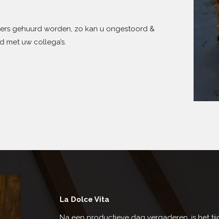
ers gehuurd worden, zo kan u ongestoord &
 met uw collega’s.
La Dolce Vita
Na een productieve dag vergaderen, is het ti